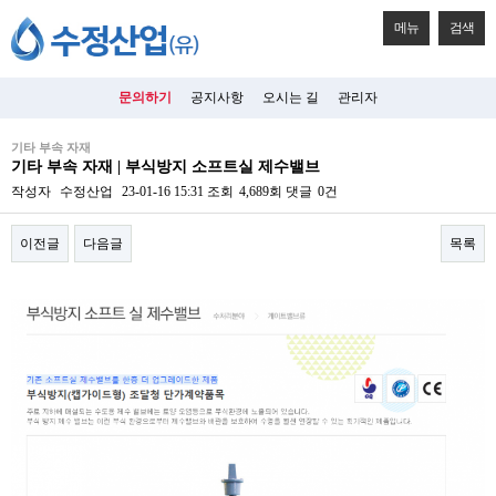
메뉴
검색
문의하기
공지사항
오시는 길
관리자
기타 부속 자재
기타 부속 자재 | 부식방지 소프트실 제수밸브
작성자
수정산업
23-01-16 15:31
조회
4,689회
댓글
0건
이전글
다음글
목록
본문