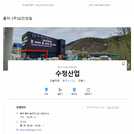
출처: (주)삼진정밀