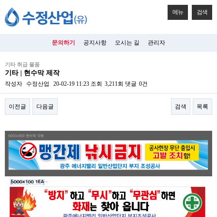
메뉴
검색
문의하기
공지사항
오시는 길
관리자
기타 취급 물품
기타 | 현수막 제작
작성자
수정산업
20-02-19 11:23
조회
3,211회
댓글
0건
이전글
다음글
검색
목록
본문